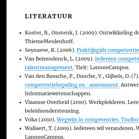
LITERATUUR
Koster, B., Onstenk, J. (2009). Ontwikkeling d
ThiemeMeulenhoff.
Seynaeve, K. (2006).
Praktijkgids competenti
Van Beirendonck, L. (2009).
Iedereen compete
talentmanagement
. Tielt: LannooCampus.
Van den Bossche, P., Donche, V., Gijbels, D. (?)
competentiebepaling en -assessment.
Antwerp
Informatiewetenschappen.
Vlaamse Overheid (2010). Werkplekleren. Leren
beleidsondersteuning.
Voka (2010).
Wegwijs in competenties. Toolbo
Wallaert, T. (2009). Iedereen wil veranderen.
LannooCampus.