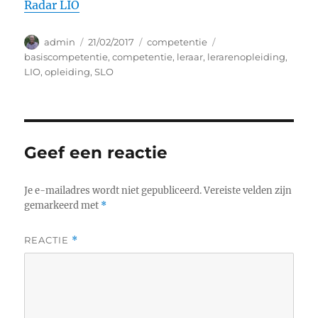
Radar LIO
Auteur
Geplaatst
Categorieën
Tags
admin
21/02/2017
competentie
op
basiscompetentie
,
competentie
,
leraar
,
lerarenopleiding
,
LIO
,
opleiding
,
SLO
Geef een reactie
Je e-mailadres wordt niet gepubliceerd.
Vereiste velden zijn
gemarkeerd met
*
REACTIE
*