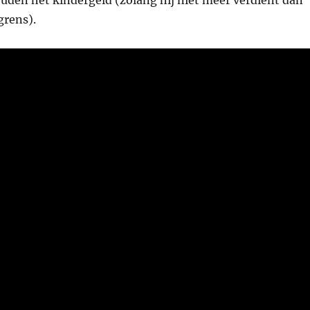
uden het kindergeld (zolang hij niet meer verdient dan
grens).