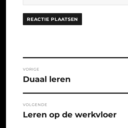
Bericht
VORIGE
navigatie
Duaal leren
Vorig
bericht:
VOLGENDE
Leren op de werkvloer
Volgend
bericht: