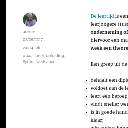
De leertijd
is ee
leerjongere (tus
Auteur
admin
onderneming of
Geplaatst
05/09/2017
hiervoor een maa
op
Categorieën
werkplek
week een theor
Tags
duaal leren
,
opleiding
,
Syntra
,
werkvloer
Een greep uit de
behaalt een dipl
voldoet aan de l
leert een beroe
vindt sneller we
is in goede hand
klaar;