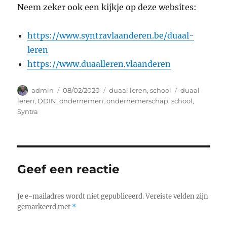
Neem zeker ook een kijkje op deze websites:
https://www.syntravlaanderen.be/duaal-
leren
https://www.duaalleren.vlaanderen
Auteur
Geplaatst
Categorieën
Tags
admin
08/02/2020
duaal leren
,
school
duaal
op
leren
,
ODIN
,
ondernemen
,
ondernemerschap
,
school
,
Syntra
Geef een reactie
Je e-mailadres wordt niet gepubliceerd.
Vereiste velden zijn
gemarkeerd met
*