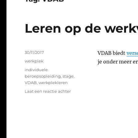
Leren op de werk
Geplaatst
30/11/2017
VDAB biedt
vers
op
Categorieën
werkplek
je onder meer e
Tags
individuele
beroepsopleiding
,
stage
,
VDAB
,
werkplekleren
op
Laat een reactie achter
Leren
op
de
werkvloer