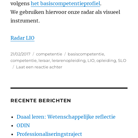
volgens
het basiscompetentieprofiel
.
We gebruiken hiervoor onze radar als visueel
instrument.
Radar LIO
Geplaatst
Categorieën
Tags
21/02/2017
competentie
basiscompetentie
,
op
competentie
,
leraar
,
lerarenopleiding
,
LIO
,
opleiding
,
SLO
op
Laat een reactie achter
Competenties
in
kaart
brengen
RECENTE BERICHTEN
Duaal leren: Wetenschappelijke reflectie
ODIN
Professionaliseringstraject