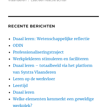
Vlaanderen
Laat een reactie achter
Duaal
leren
–
totaalbeeld
via
RECENTE BERICHTEN
het
platform
Duaal leren: Wetenschappelijke reflectie
van
ODIN
Syntra
Vlaanderen
Professionaliseringstraject
Werkplekleren stimuleren en faciliteren
Duaal leren – totaalbeeld via het platform
van Syntra Vlaanderen
Leren op de werkvloer
Leertijd
Duaal leren
Welke elementen kenmerkt een geweldige
werkplek?