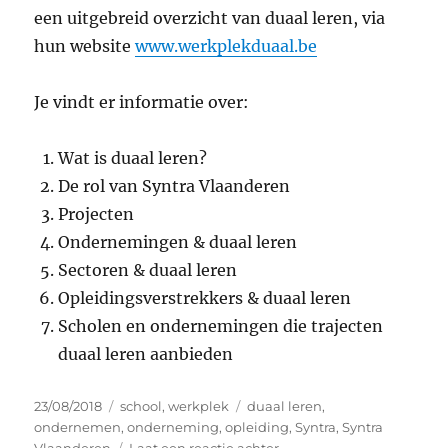
een uitgebreid overzicht van duaal leren, via
hun website
www.werkplekduaal.be
Je vindt er informatie over:
Wat is duaal leren?
De rol van Syntra Vlaanderen
Projecten
Ondernemingen & duaal leren
Sectoren & duaal leren
Opleidingsverstrekkers & duaal leren
Scholen en ondernemingen die trajecten
duaal leren aanbieden
Geplaatst
Categorieën
Tags
23/08/2018
school
,
werkplek
duaal leren
,
op
ondernemen
,
onderneming
,
opleiding
,
Syntra
,
Syntra
op