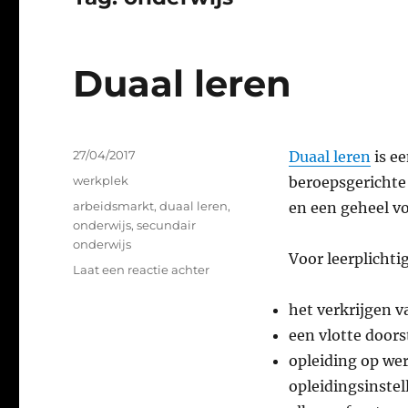
Duaal leren
Geplaatst
27/04/2017
Duaal leren
is ee
op
Categorieën
werkplek
beroepsgerichte
Tags
arbeidsmarkt
,
duaal leren
,
en een geheel v
onderwijs
,
secundair
onderwijs
Voor leerplichti
op
Laat een reactie achter
Duaal
leren
het verkrijgen v
een vlotte door
opleiding op we
opleidingsinstel