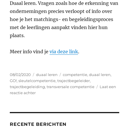
Duaal leren. Vragen zoals hoe de erkenning van
ondernemingen precies verloopt of info over
hoe je het matchings- en begeleidingsproces
met de leerlingen aanpakt vinden hier hun
plaats.
Meer info vind je
via deze link
.
Geplaatst
Categorieën
Tags
08/02/2020
duaal leren
competentie
,
duaal leren
,
op
GO!
,
sleutelcompetentie
,
trajectbegeleider
,
trajectbegeleiding
,
transversale competentie
Laat een
op
reactie achter
Professionaliseringstraject
RECENTE BERICHTEN